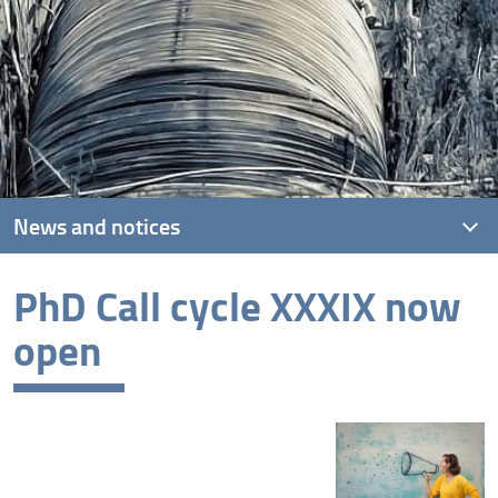
News and notices
PhD Call cycle XXXIX now
Latest news
open
Archive