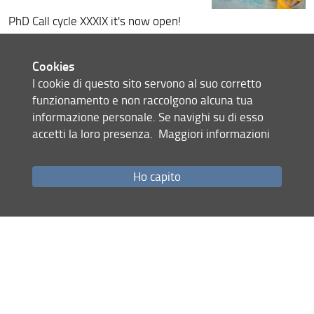
PhD Call cycle XXXIX it's now open!
Please visit the dedicated
pagehttps:
https://www.unifi.it/p1234
Cookies
1.html
on Unifi website
I cookie di questo sito servono al suo corretto
(the procedure is managed centrally by
funzionamento e non raccolgono alcuna tua
the University of Florence)
informazione personale. Se navighi su di esso
Deadline for applications 9th June
accetti la loro presenza.
Maggiori informazioni
2023 at 12 (midday)
11 May 2023
Ho capito
Share
Site map
RSS feed
Privacy policy
Legal notices