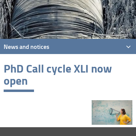
News and notices
PhD Call cycle XLI now
Latest news
open
Archive
PhD Call cycle XLI it's now open!