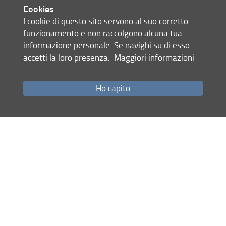
Please visit the dedicated page on
Cookies
Unifi website
I cookie di questo sito servono al suo corretto
(the procedure is managed centrally by
funzionamento e non raccolgono alcuna tua
the University of Florence)
informazione personale. Se navighi su di esso
16 May 2025
accetti la loro presenza.
Maggiori informazioni
Share
Ho capito
Site map
RSS feed
Privacy policy
Legal notices
Accessibility
Monitoring