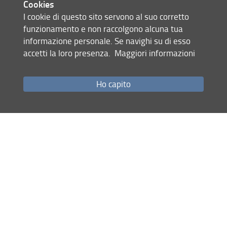
Cookies
Gaia Scandurra
I cookie di questo sito servono al suo corretto
Via Santa Marta 3 - 50139 Firenze
funzionamento e non raccolgono alcuna tua
Tel. 0552758786
informazione personale. Se navighi su di esso
phd.dief(AT)ingind.unifi.it
accetti la loro presenza.
Maggiori informazioni
University of Florence - Doctorate Research Office
Ho capito
Contacts
Piazza San Marco, 4 - 50121 Firenze
email: dottorat(AT)adm.unifi.it
email: carriere.dottorato(AT)unifi.it
Share
last update
13.02.2026