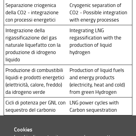
Separazione criogenica
Cryogenic separation of
della CO2 - integrazione
CO2 - Possible integration
con processi energetici
with energy processes
Integrazione della
Integrating LNG
rigassificazione del gas
regassification with the
naturale liquefatto con la
production of liquid
produzione di idrogeno
hydrogen
liquido
Produzione di combustibili
Production of liquid fuels
liquidi e prodotti energetici
and energy products
(elettricità, calore, freddo)
(electricity, heat and cold)
da idrogeno verde
from green Hydrogen
Cicli di potenza per GNL con
LNG power cycles with
sequestro del carbonio
Carbon sequestration
Tecnologie integrate per
Integrating dwelling and
utilities abitative e di
mobility energy needs -
Cookies
mobilità nella transizione
Solutions for the energy