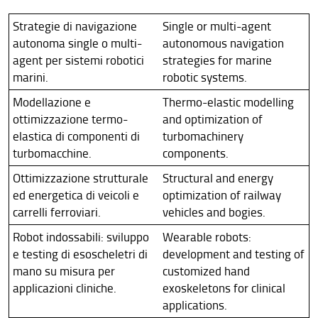
Reference standards
Strategie di navigazione
Single or multi-agent
Organization
autonoma single o multi-
autonomous navigation
agent per sistemi robotici
strategies for marine
Admissions
marini.
robotic systems.
Quality
Modellazione e
Thermo-elastic modelling
ottimizzazione termo-
and optimization of
elastica di componenti di
turbomachinery
turbomacchine.
components.
Ottimizzazione strutturale
Structural and energy
ed energetica di veicoli e
optimization of railway
carrelli ferroviari.
vehicles and bogies.
Robot indossabili: sviluppo
Wearable robots:
e testing di esoscheletri di
development and testing of
mano su misura per
customized hand
applicazioni cliniche.
exoskeletons for clinical
applications.