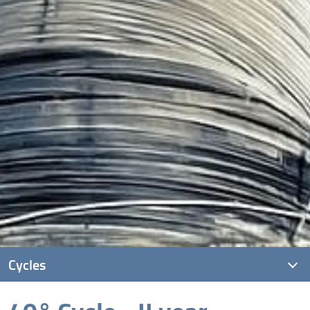
Cycles
41° Cycle - I year