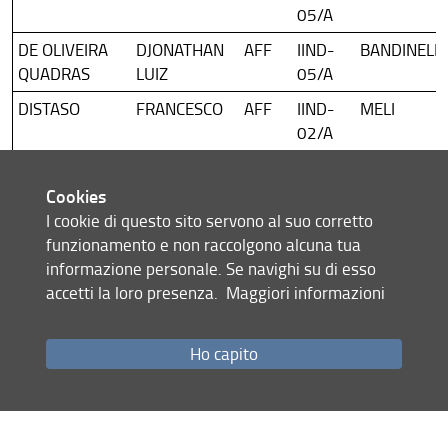
05/A
DE OLIVEIRA
DJONATHAN
AFF
IIND-
BANDINELLI
QUADRAS
LUIZ
05/A
DISTASO
FRANCESCO
AFF
IIND-
MELI
02/A
FABBRI
MARCO
PSPPI
IIND-
PUGI
02 A
Cookies
I cookie di questo sito servono al suo corretto
FEDI
FAUSTO
AFF
IIND-
RIDOLFI
funzionamento e non raccolgono alcuna tua
02/A
informazione personale. Se navighi su di esso
FRANCI
MICHAEL
PSPPI
IIND-
ALESSANDRI
accetti la loro presenza.
Maggiori informazioni
02 A
FRATINI
ALESSANDRO
ENE
IIND-
ANDREINI
Ho capito
06/A
MAGI
ADELE
AFF
IIND-
RIDOLFI
02/A