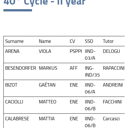
40° Cycle - II year
40° Cycle - II year
39° Cycle - III year
38° Cycle - Discussion in 2026
Surname
Name
CV
SSD
Tutor
37° Cycle - Discussion in 2025
ARENA
VIOLA
PSPPI
IIND-
DELOGU
36° Cycle - Discussion in 2024
03/A
BESENDORFER
MARKUS
AFF
ING-
RAPACCINI
35° Cycle - Discussion in 2023
IND/35
BIZOT
GAÉTAN
ENE
IIND-
ANDREINI
06/A
CACIOLLI
MATTEO
ENE
IIND-
FACCHINI
06/B
CALABRESE
MATTIA
ENE
IIND-
Carcasci
06/B